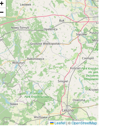
+
−
Leaflet
|
©
OpenStreetMap