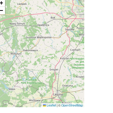
+
−
Leaflet
|
©
OpenStreetMap