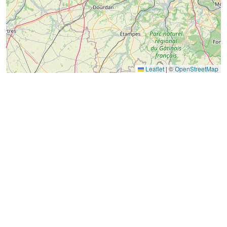
Leaflet
|
©
OpenStreetMap