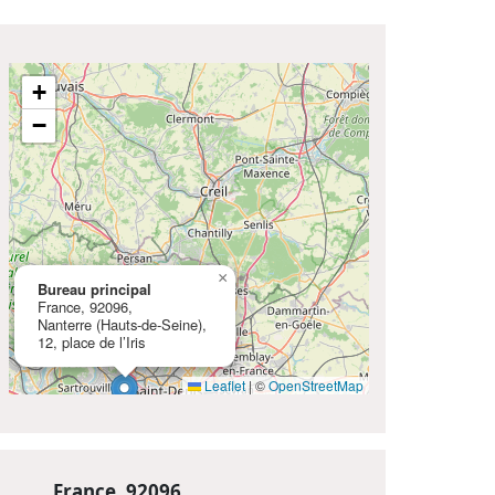
+
−
×
Bureau principal
France, 92096,
Nanterre (Hauts-de-Seine),
12, place de l’Iris
Leaflet
|
©
OpenStreetMap
France, 92096,